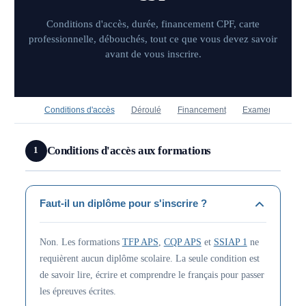
Conditions d'accès, durée, financement CPF, carte
professionnelle, débouchés, tout ce que vous devez savoir
avant de vous inscrire.
Conditions d'accès
Déroulé
Financement
Examen
Aprè
Conditions d'accès aux formations
1
Faut-il un diplôme pour s'inscrire ?
Non. Les formations
TFP APS
,
CQP APS
et
SSIAP 1
ne
requièrent aucun diplôme scolaire. La seule condition est
de savoir lire, écrire et comprendre le français pour passer
les épreuves écrites.