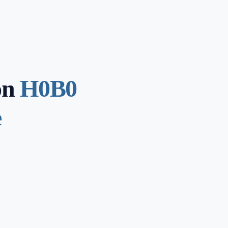
on
H0B0
e