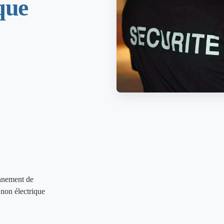
ique
onnement de
 non électrique