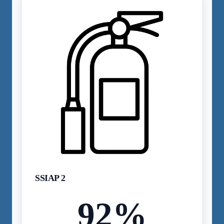
SSIAP 2
92
%