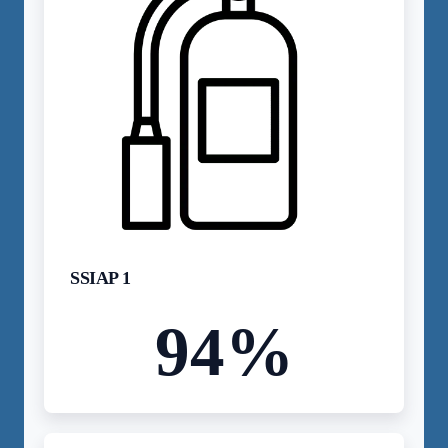
SSIAP 1
94
%