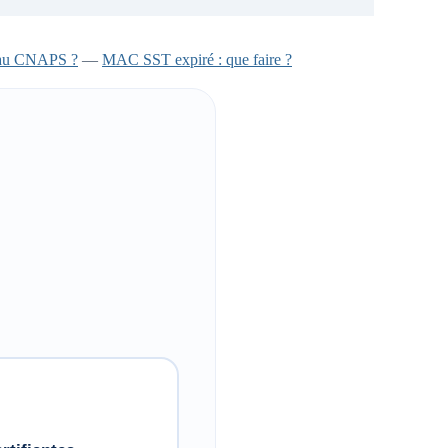
e au CNAPS ?
—
MAC SST expiré : que faire ?