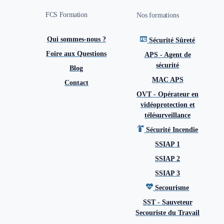
FCS Formation
Nos formations
Qui sommes-nous ?
Sécurité Sûreté
Foire aux Questions
APS - Agent de
sécurité
Blog
MAC APS
Contact
OVT - Opérateur en
vidéoprotection et
télésurveillance
Sécurité Incendie
SSIAP 1
SSIAP 2
SSIAP 3
Secourisme
SST - Sauveteur
Secouriste du Travail