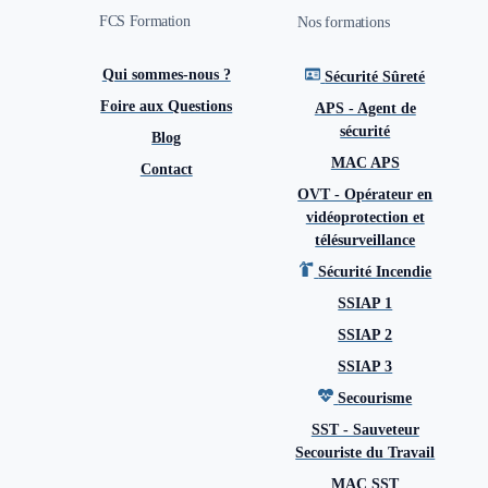
FCS Formation
Nos formations
Qui sommes-nous ?
Sécurité Sûreté
Foire aux Questions
APS - Agent de
sécurité
Blog
MAC APS
Contact
OVT - Opérateur en
vidéoprotection et
télésurveillance
Sécurité Incendie
SSIAP 1
SSIAP 2
SSIAP 3
Secourisme
SST - Sauveteur
Secouriste du Travail
MAC SST