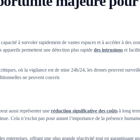
ortunité majeure pour la
 capacité à survoler rapidement de vastes espaces et à accéder à des zon
es appareils permettent une détection plus rapide
des intrusions
et facil
critiques, où la vigilance est de mise 24h/24, les drones peuvent surveill
itionnelles ne peuvent couvrir.
 peut aussi représenter une
réduction significative des coûts
à long term
inue. Cela n’exclut pas pour autant l’importance de la présence humaine,
s entreprises, offrant une plus grande réactivité tout en garantissant un