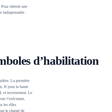
 Pour obtenir une
te indispensable :
boles d’habilitation
ulière. La première
on, H pour la haute
 H, et inversement. Le
pour l’exécutant,
r les rôles
our le chargé de