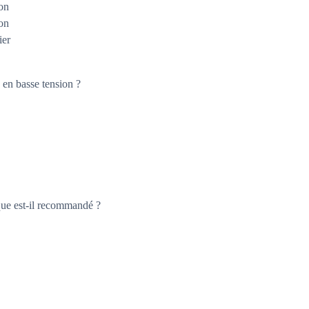
ion
ion
ier
 en basse tension ?
ique est-il recommandé ?