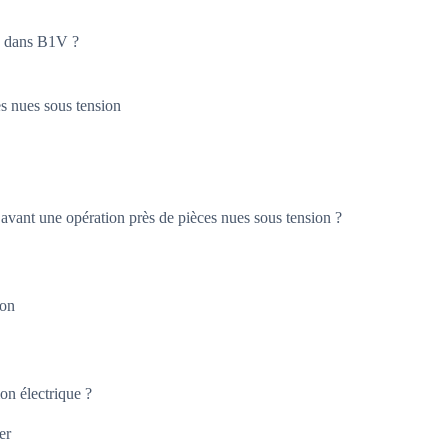
me dans B1V ?
es nues sous tension
 avant une opération près de pièces nues sous tension ?
ion
on électrique ?
er