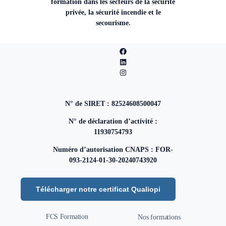
formation dans les secteurs de la sécurité
privée, la sécurité incendie et le
secourisme.
N° de SIRET : 82524608500047
N° de déclaration d’activité :
11930754793
Numéro d’autorisation CNAPS : FOR-
093-2124-01-30-20240743920
Télécharger notre certificat Qualiopi
FCS Formation
Nos formations