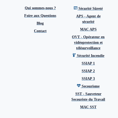
Qui sommes-nous ?
Sécurité Sûreté
Foire aux Questions
APS - Agent de
sécurité
Blog
MAC APS
Contact
OVT - Opérateur en
vidéoprotection et
télésurveillance
Sécurité Incendie
SSIAP 1
SSIAP 2
SSIAP 3
Secourisme
SST - Sauveteur
Secouriste du Travail
MAC SST