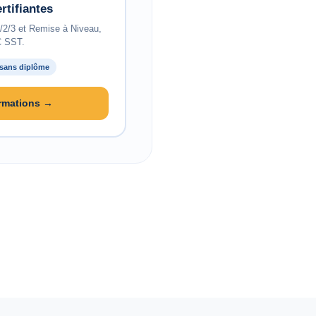
rtifiantes
/3 et Remise à Niveau,
 SST.
 sans diplôme
ormations →